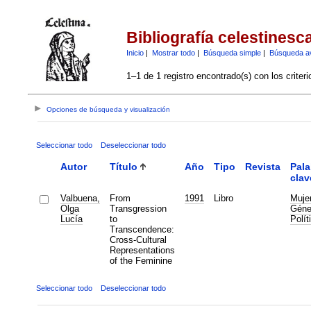
Bibliografía celestinesc
Inicio
|
Mostrar todo
|
Búsqueda simple
|
Búsqueda a
1–1 de 1 registro encontrado(s) con los criter
Opciones de búsqueda y visualización
Seleccionar todo
Deseleccionar todo
Autor
Título
Año
Tipo
Revista
Pala
clav
Valbuena,
From
1991
Libro
Muje
Olga
Transgression
Géne
Lucía
to
Polít
Transcendence:
Cross-Cultural
Representations
of the Feminine
Seleccionar todo
Deseleccionar todo