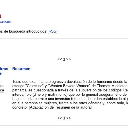
a
vanzada
ios de búsqueda introducidos (
RSS
):
<<
1
>>
bras
Resumen
e
r
;
Tesis que examina la progresiva devaluación de lo femenino desde la tr
ro
;
escoge "Celestina" y "Women Beware Women" de Thomas Middleton co
ica
patriarcal es cuestionada a través de la subversión de los códigos li
intercambio (dinero y matrimonio) que por lo general aseguran el orden
tragicomedia permite una inversión temporal del orden establecido al 
en sus personajes mujeres, frente a los otros géneros y, sobre todo, la filosofía, en la que esta posibilidad desaparece por
concreto. [Adaptación del resumen de la autora]
<<
1
>>