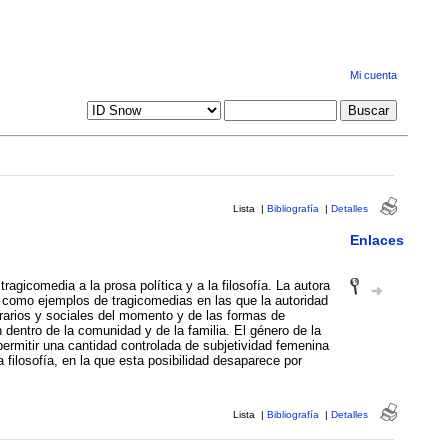
Mi cuenta
Lista
|
Bibliografía
|
Detalles
Enlaces
agicomedia a la prosa política y a la filosofía. La autora
mo ejemplos de tragicomedias en las que la autoridad
terarios y sociales del momento y de las formas de
 dentro de la comunidad y de la familia. El género de la
permitir una cantidad controlada de subjetividad femenina
Lista
|
Bibliografía
|
Detalles