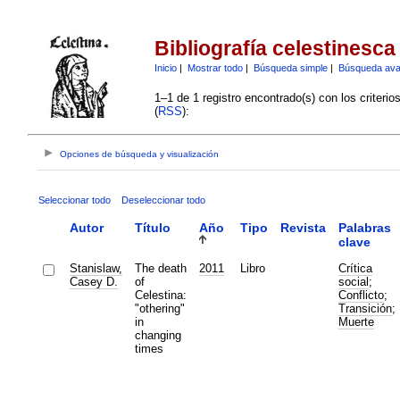
Bibliografía celestinesca
Inicio
|
Mostrar todo
|
Búsqueda simple
|
Búsqueda av
1–1 de 1 registro encontrado(s) con los criteri
(
RSS
):
Opciones de búsqueda y visualización
Seleccionar todo
Deseleccionar todo
Autor
Título
Año
Tipo
Revista
Palabras
clave
Stanislaw,
The death
2011
Libro
Crítica
Casey D.
of
social
;
Celestina:
Conflicto
;
"othering"
Transición
;
in
Muerte
changing
times