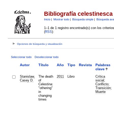
Bibliografía celestinesca
Inicio
|
Mostrar todo
|
Búsqueda simple
|
Búsqueda av
1–1 de 1 registro encontrado(s) con los criteri
(
RSS
):
Opciones de búsqueda y visualización
Seleccionar todo
Deseleccionar todo
Autor
Título
Año
Tipo
Revista
Palabras
clave
Stanislaw,
The death
2011
Libro
Crítica
Casey D.
of
social
;
Celestina:
Conflicto
;
"othering"
Transición
;
in
Muerte
changing
times