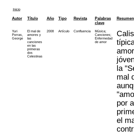
Inicio
Autor
Título
Año
Tipo
Revista
Palabras
Resumen
clave
Yuri
El mal de
2008
Artículo
Confluencia
Música
;
Calis
Porras,
amores y
Canciones
;
George
las
Enfermedad
típi
canciones
de amor
en las
amor
primeras
dos
Celestinas
jóven
la "S
mal d
aunq
"amo
por a
prime
el ma
cont