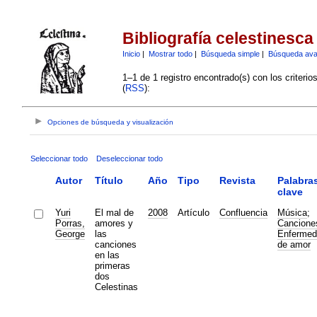
Bibliografía celestinesca
Inicio
|
Mostrar todo
|
Búsqueda simple
|
Búsqueda av
1–1 de 1 registro encontrado(s) con los criteri
(
RSS
):
Opciones de búsqueda y visualización
Seleccionar todo
Deseleccionar todo
Autor
Título
Año
Tipo
Revista
Palabra
clave
Yuri
El mal de
2008
Artículo
Confluencia
Música
;
Porras,
amores y
Cancione
George
las
Enfermed
canciones
de amor
en las
primeras
dos
Celestinas