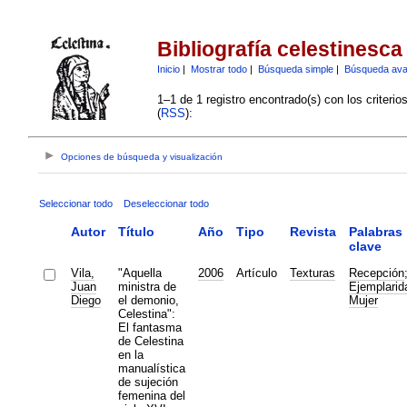
Bibliografía celestinesca
Inicio
|
Mostrar todo
|
Búsqueda simple
|
Búsqueda av
1–1 de 1 registro encontrado(s) con los criteri
(
RSS
):
Opciones de búsqueda y visualización
Seleccionar todo
Deseleccionar todo
Autor
Título
Año
Tipo
Revista
Palabras
clave
Vila,
"Aquella
2006
Artículo
Texturas
Recepción
Juan
ministra de
Ejemplarid
Diego
el demonio,
Mujer
Celestina":
El fantasma
de Celestina
en la
manualística
de sujeción
femenina del