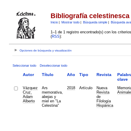
Bibliografía celestinesca
Inicio
|
Mostrar todo
|
Búsqueda simple
|
Búsqueda av
1–1 de 1 registro encontrado(s) con los criteri
(
RSS
):
Opciones de búsqueda y visualización
Seleccionar todo
Deseleccionar todo
Autor
Título
Año
Tipo
Revista
Palabr
clave
Vázquez
Ars
2018
Artículo
Nueva
Memori
Cruz,
memorativa,
Revista
Animale
Adam
abejas y
de
Alberto
miel en "La
Filología
Celestina"
Hispánica