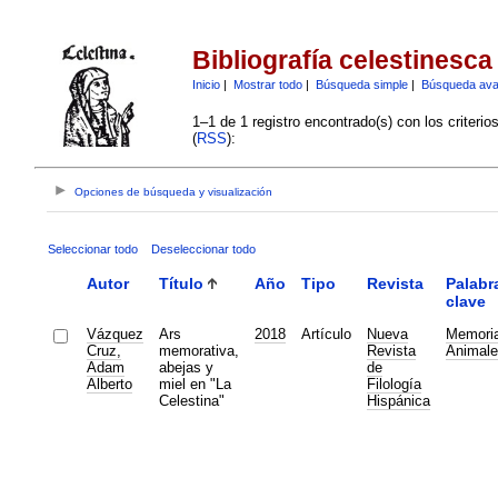
Bibliografía celestinesca
Inicio
|
Mostrar todo
|
Búsqueda simple
|
Búsqueda av
1–1 de 1 registro encontrado(s) con los criteri
(
RSS
):
Opciones de búsqueda y visualización
Seleccionar todo
Deseleccionar todo
Autor
Título
Año
Tipo
Revista
Palabr
clave
Vázquez
Ars
2018
Artículo
Nueva
Memori
Cruz,
memorativa,
Revista
Animale
Adam
abejas y
de
Alberto
miel en "La
Filología
Celestina"
Hispánica