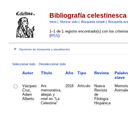
Bibliografía celestinesca
Inicio
|
Mostrar todo
|
Búsqueda simple
|
Búsqueda av
1–1 de 1 registro encontrado(s) con los criteri
(
RSS
):
Opciones de búsqueda y visualización
Seleccionar todo
Deseleccionar todo
Autor
Título
Año
Tipo
Revista
Palabr
clave
Vázquez
Ars
2018
Artículo
Nueva
Memori
Cruz,
memorativa,
Revista
Animale
Adam
abejas y
de
Alberto
miel en "La
Filología
Celestina"
Hispánica