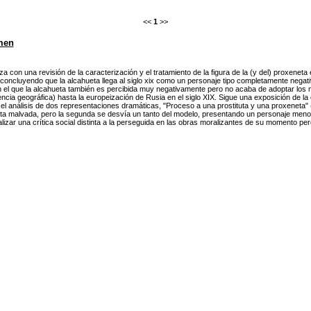
<<
1
>>
men
 con una revisión de la caracterización y el tratamiento de la figura de la (y del) proxeneta e
 concluyendo que la alcahueta llega al siglo xix como un personaje tipo completamente negati
n el que la alcahueta también es percibida muy negativamente pero no acaba de adoptar los m
ncia geográfica) hasta la europeización de Rusia en el siglo XIX. Sigue una exposición de la 
 el análisis de dos representaciones dramáticas, "Proceso a una prostituta y una proxeneta" (
ta malvada, pero la segunda se desvía un tanto del modelo, presentando un personaje menos ti
lizar una crítica social distinta a la perseguida en las obras moralizantes de su momento pero 