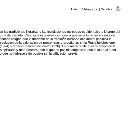
Lista
|
Bibliografía
|
Detalles
n las tradiciones literarias y las legislaciones europeas occidentales a lo largo del
vo y degradado. Contrasta esta evolución con la que tiene lugar en el contexto
ismos rasgos que la madame de la tradición europea occidental (incluida la
evolución de la valoración de proxenetas y prostitutas en la Rusia bolchevique,
1924) y "El apartamento de Zoia" (1926). La primera repite el estereotipo de la
pificado y más positivo, con el que es posible empatizar, que le sirve al autor
que no hubiese sido posible sin la vilificación previa.