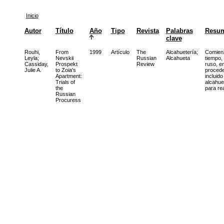
Inicio
Autor
Título
Año
Tipo
Revista
Palabras
Resu
clave
Rouhi,
From
1999
Artículo
The
Alcahuetería
;
Comienza
Leyla
;
Nevskii
Russian
Alcahueta
tiempo,
Cassiday,
Prospekt
Review
ruso, e
Julie A.
to Zoia's
procede
Apartment:
incluido
Trials of
alcahue
the
para rea
Russian
Procuress