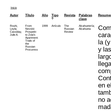
Inicio
Autor
Título
Año
Tipo
Revista
Palabras
Resume
clave
Rouhi,
From
1999
Artículo
The
Alcahuetería
;
Comi
Leyla
;
Nevskii
Russian
Alcahueta
Cassiday,
Prospekt
Review
cara
Julie A.
to Zoia's
Apartment:
la (
Trials of
the
Russian
y la
Procuress
larg
lleg
comp
Cont
en e
tamb
no a
mada