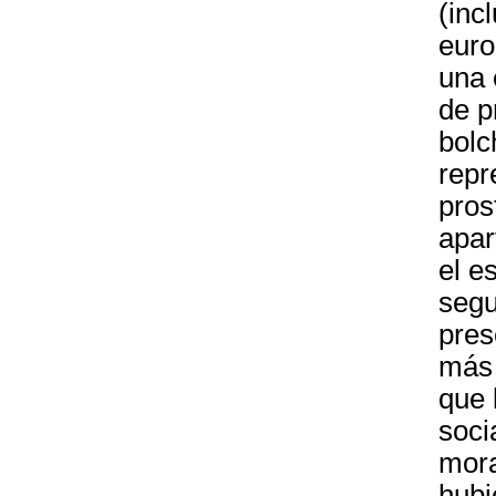
(inc
euro
una 
de p
bolc
repr
pros
apar
el e
segu
pres
más 
que 
soci
mora
hubi