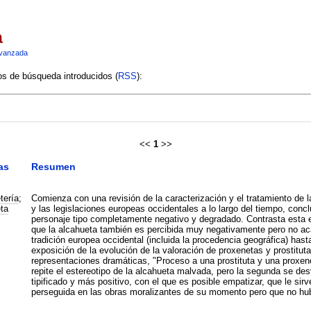
a
vanzada
ios de búsqueda introducidos (
RSS
):
<<
1
>>
as
Resumen
tería
;
Comienza con una revisión de la caracterización y el tratamiento de la 
ta
y las legislaciones europeas occidentales a lo largo del tiempo, conc
personaje tipo completamente negativo y degradado. Contrasta esta ev
que la alcahueta también es percibida muy negativamente pero no a
tradición europea occidental (incluida la procedencia geográfica) hast
exposición de la evolución de la valoración de proxenetas y prostituta
representaciones dramáticas, "Proceso a una prostituta y una proxene
repite el estereotipo de la alcahueta malvada, pero la segunda se d
tipificado y más positivo, con el que es posible empatizar, que le sirve 
perseguida en las obras moralizantes de su momento pero que no hubies