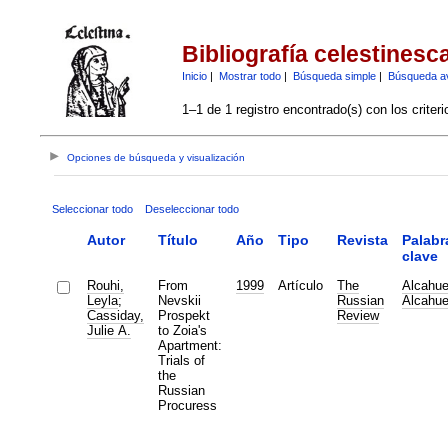
Bibliografía celestinesc
Inicio
|
Mostrar todo
|
Búsqueda simple
|
Búsqueda a
1–1 de 1 registro encontrado(s) con los criter
Opciones de búsqueda y visualización
Seleccionar todo
Deseleccionar todo
Autor
Título
Año
Tipo
Revista
Palabr
clave
Rouhi,
From
1999
Artículo
The
Alcahue
Leyla
;
Nevskii
Russian
Alcahue
Cassiday,
Prospekt
Review
Julie A.
to Zoia's
Apartment:
Trials of
the
Russian
Procuress