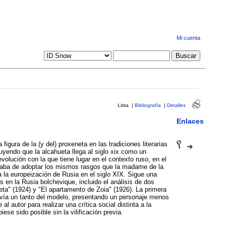
Mi cuenta
Lista
|
Bibliografía
|
Detalles
Enlaces
figura de la (y del) proxeneta en las tradiciones literarias
luyendo que la alcahueta llega al siglo xix como un
olución con la que tiene lugar en el contexto ruso, en el
caba de adoptar los mismos rasgos que la madame de la
a la europeización de Rusia en el siglo XIX. Sigue una
s en la Rusia bolchevique, incluido el análisis de dos
ta" (1924) y "El apartamento de Zoia" (1926). La primera
esvía un tanto del modelo, presentando un personaje menos
al autor para realizar una crítica social distinta a la
e sido posible sin la vilificación previa.