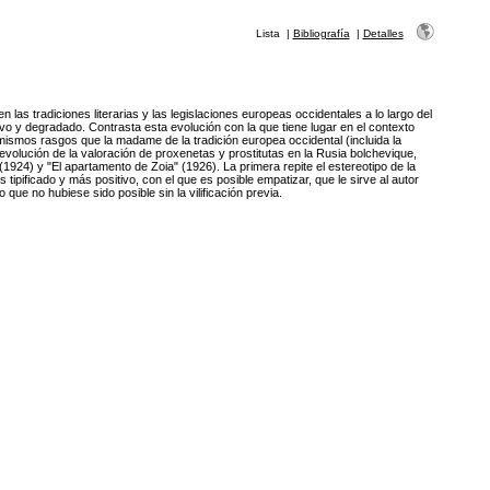
Lista
|
Bibliografía
|
Detalles
n las tradiciones literarias y las legislaciones europeas occidentales a lo largo del
vo y degradado. Contrasta esta evolución con la que tiene lugar en el contexto
ismos rasgos que la madame de la tradición europea occidental (incluida la
evolución de la valoración de proxenetas y prostitutas en la Rusia bolchevique,
1924) y "El apartamento de Zoia" (1926). La primera repite el estereotipo de la
pificado y más positivo, con el que es posible empatizar, que le sirve al autor
que no hubiese sido posible sin la vilificación previa.