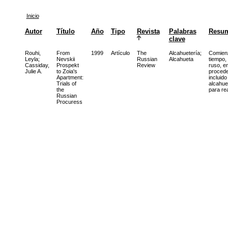
Inicio
Autor
Título
Año
Tipo
Revista
Palabras
Resu
clave
Rouhi,
From
1999
Artículo
The
Alcahuetería
;
Comienza
Leyla
;
Nevskii
Russian
Alcahueta
tiempo,
Cassiday,
Prospekt
Review
ruso, e
Julie A.
to Zoia's
procede
Apartment:
incluido
Trials of
alcahue
the
para rea
Russian
Procuress