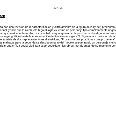
<<
1
>>
men
 con una revisión de la caracterización y el tratamiento de la figura de la (y del) proxeneta e
 concluyendo que la alcahueta llega al siglo xix como un personaje tipo completamente negati
n el que la alcahueta también es percibida muy negativamente pero no acaba de adoptar los m
ncia geográfica) hasta la europeización de Rusia en el siglo XIX. Sigue una exposición de la 
 el análisis de dos representaciones dramáticas, "Proceso a una prostituta y una proxeneta" (
ta malvada, pero la segunda se desvía un tanto del modelo, presentando un personaje menos ti
lizar una crítica social distinta a la perseguida en las obras moralizantes de su momento pero 