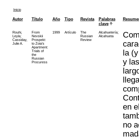
Inicio
Autor
Título
Año
Tipo
Revista
Palabras
Resume
clave
Rouhi,
From
1999
Artículo
The
Alcahuetería
;
Comi
Leyla
;
Nevskii
Russian
Alcahueta
Cassiday,
Prospekt
Review
cara
Julie A.
to Zoia's
Apartment:
la (
Trials of
the
Russian
y la
Procuress
larg
lleg
comp
Cont
en e
tamb
no a
mada