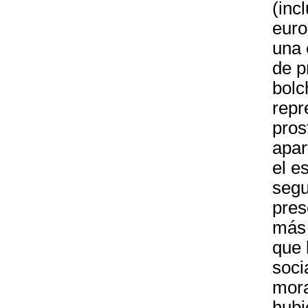
(inc
euro
una 
de p
bolc
repr
pros
apar
el e
segu
pres
más 
que 
soci
mora
hubi