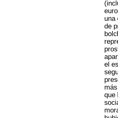
(inc
euro
una 
de p
bolc
repr
pros
apar
el e
segu
pres
más 
que 
soci
mora
hubi