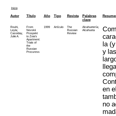
Inicio
Autor
Título
Año
Tipo
Revista
Palabras
Resume
clave
Rouhi,
From
1999
Artículo
The
Alcahuetería
;
Comi
Leyla
;
Nevskii
Russian
Alcahueta
Cassiday,
Prospekt
Review
cara
Julie A.
to Zoia's
Apartment:
la (
Trials of
the
Russian
y la
Procuress
larg
lleg
comp
Cont
en e
tamb
no a
mada