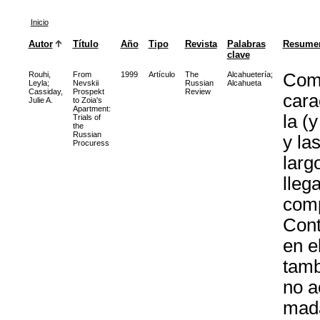
Inicio
Autor
Título
Año
Tipo
Revista
Palabras
Resume
clave
Rouhi,
From
1999
Artículo
The
Alcahuetería
;
Comi
Leyla
;
Nevskii
Russian
Alcahueta
Cassiday,
Prospekt
Review
cara
Julie A.
to Zoia's
Apartment:
la (
Trials of
the
Russian
y la
Procuress
larg
lleg
comp
Cont
en e
tamb
no a
mada