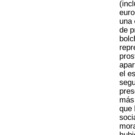
(inc
euro
una 
de p
bolc
repr
pros
apar
el e
segu
pres
más 
que 
soci
mora
hubi