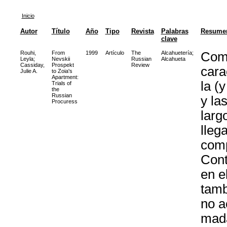
Inicio
Autor
Título
Año
Tipo
Revista
Palabras
Resume
clave
Rouhi,
From
1999
Artículo
The
Alcahuetería
;
Comi
Leyla
;
Nevskii
Russian
Alcahueta
Cassiday,
Prospekt
Review
cara
Julie A.
to Zoia's
Apartment:
la (
Trials of
the
Russian
y la
Procuress
larg
lleg
comp
Cont
en e
tamb
no a
mada