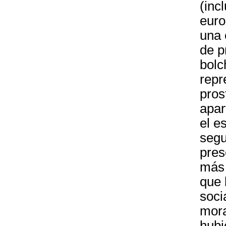
(inc
euro
una 
de p
bolc
repr
pros
apar
el e
segu
pres
más 
que 
soci
mora
hubi