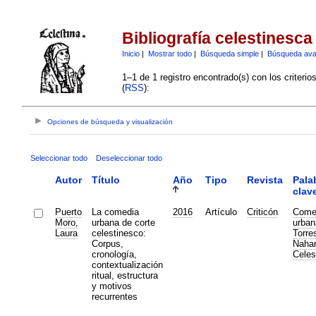
Bibliografía celestinesca
Inicio
|
Mostrar todo
|
Búsqueda simple
|
Búsqueda av
1–1 de 1 registro encontrado(s) con los criteri
(
RSS
):
Opciones de búsqueda y visualización
Seleccionar todo
Deseleccionar todo
Autor
Título
Año
Tipo
Revista
Pala
clav
Puerto
La comedia
2016
Artículo
Criticón
Come
Moro,
urbana de corte
urban
Laura
celestinesco:
Torre
Corpus,
Nahar
cronología,
Celes
contextualización
ritual, estructura
y motivos
recurrentes