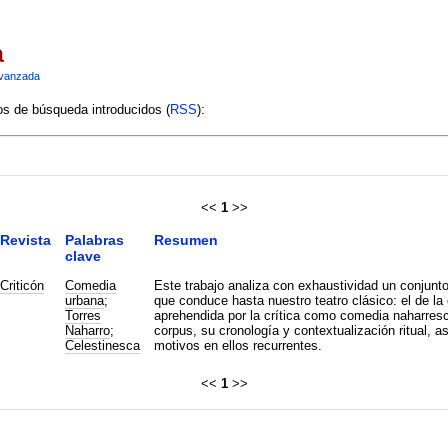
a
vanzada
ios de búsqueda introducidos (
RSS
):
<<
1
>>
Revista
Palabras
Resumen
clave
Criticón
Comedia
Este trabajo analiza con exhaustividad un conjunto 
urbana
;
que conduce hasta nuestro teatro clásico: el de l
Torres
aprehendida por la crítica como comedia naharresc
Naharro
;
corpus, su cronología y contextualización ritual, 
Celestinesca
motivos en ellos recurrentes.
<<
1
>>