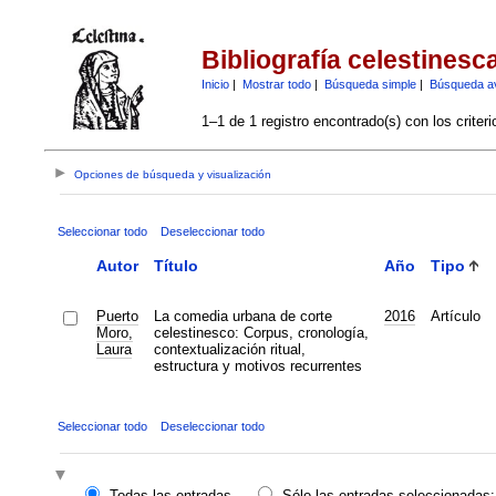
Bibliografía celestinesc
Inicio
|
Mostrar todo
|
Búsqueda simple
|
Búsqueda a
1–1 de 1 registro encontrado(s) con los criter
Opciones de búsqueda y visualización
Seleccionar todo
Deseleccionar todo
Autor
Título
Año
Tipo
Puerto
La comedia urbana de corte
2016
Artículo
Moro,
celestinesco: Corpus, cronología,
Laura
contextualización ritual,
estructura y motivos recurrentes
Seleccionar todo
Deseleccionar todo
Todas las entradas
Sólo las entradas seleccionadas: