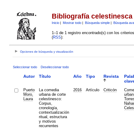
Bibliografía celestinesca
Inicio
|
Mostrar todo
|
Búsqueda simple
|
Búsqueda av
1–1 de 1 registro encontrado(s) con los criteri
(
RSS
):
Opciones de búsqueda y visualización
Seleccionar todo
Deseleccionar todo
Autor
Título
Año
Tipo
Revista
Pala
clav
Puerto
La comedia
2016
Artículo
Criticón
Come
Moro,
urbana de corte
urban
Laura
celestinesco:
Torre
Corpus,
Nahar
cronología,
Celes
contextualización
ritual, estructura
y motivos
recurrentes