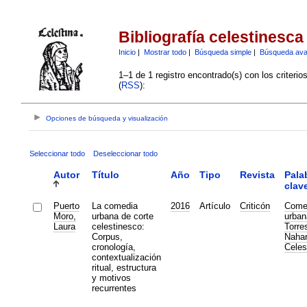
Bibliografía celestinesca
Inicio
|
Mostrar todo
|
Búsqueda simple
|
Búsqueda av
1–1 de 1 registro encontrado(s) con los criteri
(
RSS
):
Opciones de búsqueda y visualización
Seleccionar todo
Deseleccionar todo
Autor
Título
Año
Tipo
Revista
Pala
clav
Puerto
La comedia
2016
Artículo
Criticón
Come
Moro,
urbana de corte
urban
Laura
celestinesco:
Torre
Corpus,
Nahar
cronología,
Celes
contextualización
ritual, estructura
y motivos
recurrentes