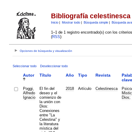
Bibliografía celestinesca
Inicio
|
Mostrar todo
|
Búsqueda simple
|
Búsqueda av
1–1 de 1 registro encontrado(s) con los criteri
(
RSS
):
Opciones de búsqueda y visualización
Seleccionar todo
Deseleccionar todo
Autor
Título
Año
Tipo
Revista
Pala
clav
Poggi,
El fin del
2018
Artículo
Celestinesca
Psico
Alfredo
deseo y el
Misti
Ignacio
comienzo de
Dios
;
la unión con
Dios:
Conexiones
entre "La
Celestina" y
la literatura
mística del