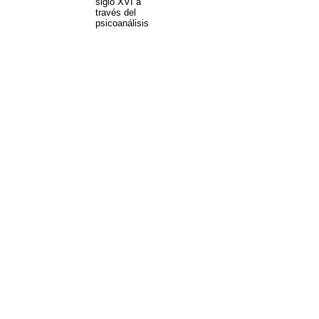
siglo XVI a
través del
psicoanálisis