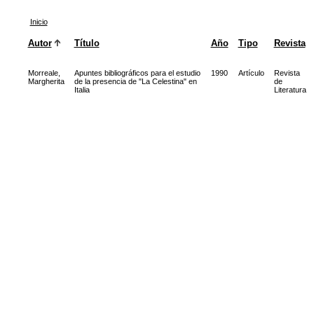
Inicio
Autor
Título
Año
Tipo
Revista
Morreale,
Apuntes bibliográficos para el estudio
1990
Artículo
Revista
Margherita
de la presencia de "La Celestina" en
de
Italia
Literatura