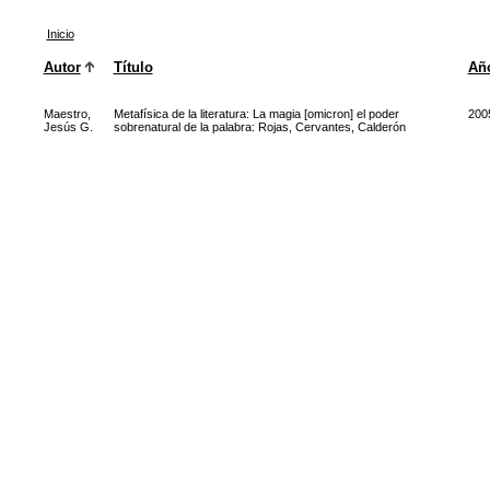
Inicio
Autor
Título
Añ
Maestro,
Metafísica de la literatura: La magia [omicron] el poder
200
Jesús G.
sobrenatural de la palabra: Rojas, Cervantes, Calderón