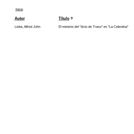
Inicio
Autor
Título
Liotta, Alfred John
El misterio del "Acto de Traso" en "La Celestina"