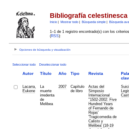
Bibliografía celestinesca
Inicio
|
Mostrar todo
|
Búsqueda simple
|
Búsqueda av
1–1 de 1 registro encontrado(s) con los criteri
(
RSS
):
Opciones de búsqueda y visualización
Seleccionar todo
Deseleccionar todo
Autor
Título
Año
Tipo
Revista
Pal
cla
Lacarra,
La
2007
Capítulo
Actas del
Suic
Eukene
muerte
de libro
Simposio
Legi
irredenta
Internacional
Cast
de
"1502-2002: Five
Melibea
Hundred Years
of Fernando de
Rojas'
'Tragicomedia de
Calisto y
Melibea' (18-19