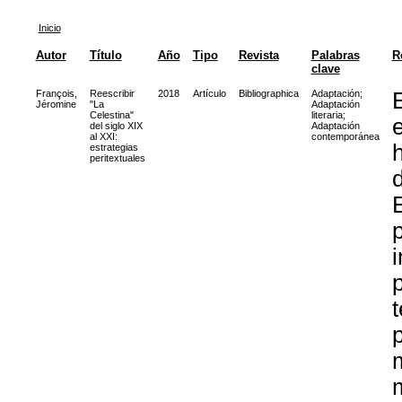
Inicio
Autor
Título
Año
Tipo
Revista
Palabras
R
clave
François,
Reescribir
2018
Artículo
Bibliographica
Adaptación
;
Jéromine
"La
Adaptación
Celestina"
literaria
;
e
del siglo XIX
Adaptación
al XXI:
contemporánea
estrategias
peritextuales
d
E
p
i
t
p
m