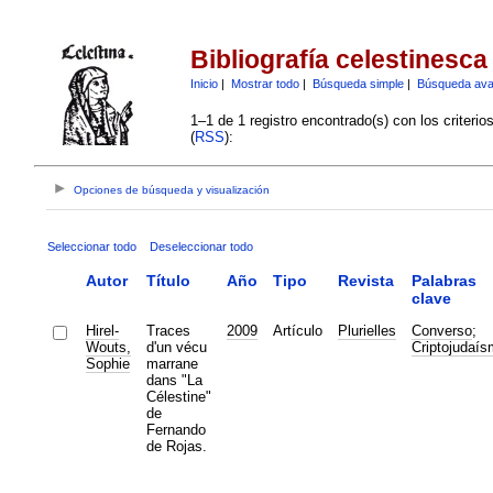
Bibliografía celestinesca
Inicio
|
Mostrar todo
|
Búsqueda simple
|
Búsqueda av
1–1 de 1 registro encontrado(s) con los criteri
(
RSS
):
Opciones de búsqueda y visualización
Seleccionar todo
Deseleccionar todo
Autor
Título
Año
Tipo
Revista
Palabras
clave
Hirel-
Traces
2009
Artículo
Plurielles
Converso
;
Wouts,
d'un vécu
Criptojudaí
Sophie
marrane
dans "La
Célestine"
de
Fernando
de Rojas.