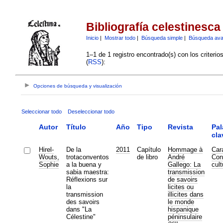
Bibliografía celestinesca
Inicio
|
Mostrar todo
|
Búsqueda simple
|
Búsqueda av
1–1 de 1 registro encontrado(s) con los criteri
(
RSS
):
Opciones de búsqueda y visualización
Seleccionar todo
Deseleccionar todo
Autor
Título
Año
Tipo
Revista
Pal
cla
Hirel-
De la
2011
Capítulo
Hommage à
Car
Wouts,
trotaconventos
de libro
André
Con
Sophie
a la buena y
Gallego: La
cult
sabia maestra:
transmission
Réflexions sur
de savoirs
la
licites ou
transmission
illicites dans
des savoirs
le monde
dans "La
hispanique
Célestine"
péninsulaire