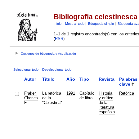
Bibliografía celestinesca
Inicio
|
Mostrar todo
|
Búsqueda simple
|
Búsqueda av
1–1 de 1 registro encontrado(s) con los criteri
(
RSS
):
Opciones de búsqueda y visualización
Seleccionar todo
Deseleccionar todo
Autor
Título
Año
Tipo
Revista
Palabras
clave
Fraker,
La retórica
1991
Capítulo
Historia
Retórica
Charles
de la
de libro
y crítica
F.
"Celestina"
de la
literatura
española