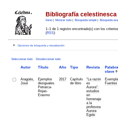
Bibliografía celestinesca
Inicio
|
Mostrar todo
|
Búsqueda simple
|
Búsqueda av
1–1 de 1 registro encontrado(s) con los criteri
(
RSS
):
Opciones de búsqueda y visualización
Seleccionar todo
Deseleccionar todo
Autor
Título
Año
Tipo
Revista
Palabr
clave
Aragüés,
Ejemplos
2017
Capítulo
"La razón
Exempl
José
desiguales.
de libro
es
Fuentes
Petrarca-
Aurora":
Rojas-
estudios
Erasmo
en
homenaje
a la
profesora
Aurora
Egido