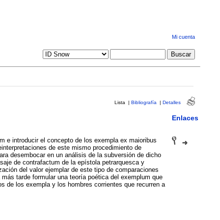
Mi cuenta
Lista
|
Bibliografía
|
Detalles
Enlaces
um e introducir el concepto de los exempla ex maioribus
 reinterpretaciones de este mismo procedimiento de
para desembocar en un análisis de la subversión de dicho
asaje de contrafactum de la epístola petrarquesca y
zación del valor ejemplar de este tipo de comparaciones
ía más tarde formular una teoría poética del exemplum que
rios de los exempla y los hombres corrientes que recurren a