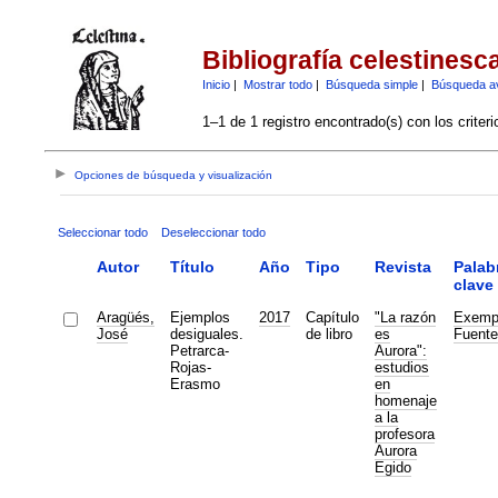
Bibliografía celestinesc
Inicio
|
Mostrar todo
|
Búsqueda simple
|
Búsqueda a
1–1 de 1 registro encontrado(s) con los criter
Opciones de búsqueda y visualización
Seleccionar todo
Deseleccionar todo
Autor
Título
Año
Tipo
Revista
Palab
clave
Aragüés,
Ejemplos
2017
Capítulo
"La razón
Exemp
José
desiguales.
de libro
es
Fuente
Petrarca-
Aurora":
Rojas-
estudios
Erasmo
en
homenaje
a la
profesora
Aurora
Egido