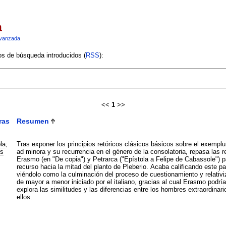
a
vanzada
ios de búsqueda introducidos (
RSS
):
<<
1
>>
ras
Resumen
la
;
Tras exponer los principios retóricos clásicos básicos sobre el exempl
s
ad minora y su recurrencia en el género de la consolatoria, repasa las
Erasmo (en "De copia") y Petrarca ("Epístola a Felipe de Cabassole") 
recurso hacia la mitad del planto de Pleberio. Acaba calificando este p
viéndolo como la culminación del proceso de cuestionamiento y relativi
de mayor a menor iniciado por el italiano, gracias al cual Erasmo podr
explora las similitudes y las diferencias entre los hombres extraordina
ellos.