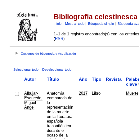
Bibliografía celestinesca
Inicio
|
Mostrar todo
|
Búsqueda simple
|
Búsqueda av
1–1 de 1 registro encontrado(s) con los criteri
(
RSS
):
Opciones de búsqueda y visualización
Seleccionar todo
Deseleccionar todo
Autor
Título
Año
Tipo
Revista
Palab
clave
Albujar-
Anatomía
2017
Libro
Muerte
Escuredo,
comparada de
Miguel
la
Ángel
representación
de la muerte
en la literatura
española
transatlántica
durante el
ocaso de la