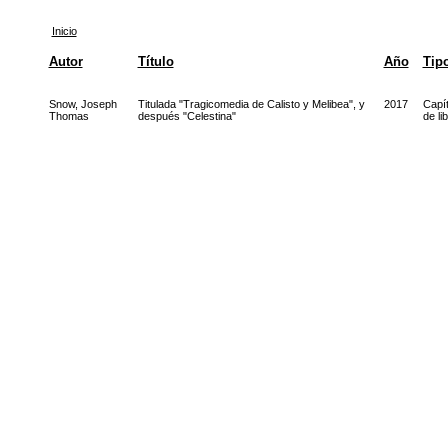
Inicio
Autor
Título
Año
Tip
Snow, Joseph
Titulada "Tragicomedia de Calisto y Melibea", y
2017
Capít
Thomas
después "Celestina"
de li