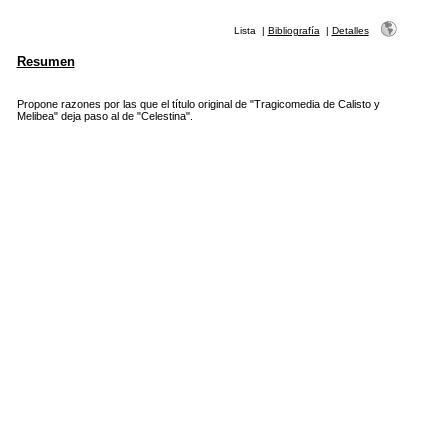
Lista
|
Bibliografía
|
Detalles
Resumen
Propone razones por las que el título original de "Tragicomedia de Calisto y
Melibea" deja paso al de "Celestina".