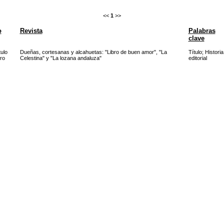
<<
1
>>
o
Revista
Palabras
clave
ulo
Dueñas, cortesanas y alcahuetas: "Libro de buen amor", "La
Título
;
Historia
bro
Celestina" y "La lozana andaluza"
editorial