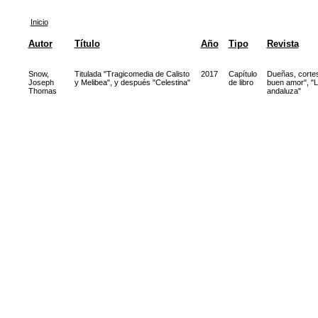
Inicio
Autor
Título
Año
Tipo
Revista
Snow,
Titulada "Tragicomedia de Calisto
2017
Capítulo
Dueñas, cortes
Joseph
y Melibea", y después "Celestina"
de libro
buen amor", "L
Thomas
andaluza"