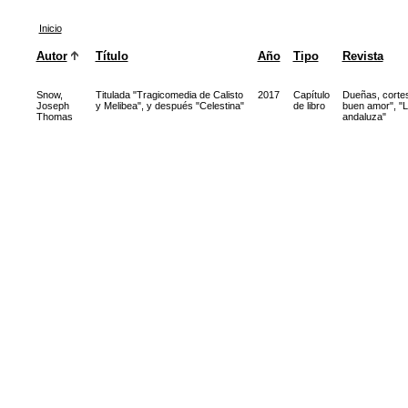
Inicio
Autor
Título
Año
Tipo
Revista
Snow,
Titulada "Tragicomedia de Calisto
2017
Capítulo
Dueñas, cortes
Joseph
y Melibea", y después "Celestina"
de libro
buen amor", "L
Thomas
andaluza"