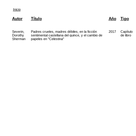
Inicio
Autor
Título
Año
Tipo
Severin,
Padres crueles, madres débiles, en la ficción
2017
Capítulo
Dorothy
sentimental castellana del quince, y el cambio de
de libro
Sherman
papeles en "Celestina"