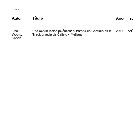
Inicio
Autor
Título
Año
Ti
Hirel-
Una continuación polémica: el tratado de Centurio en la
2017
Artí
Wouts,
Tragicomedia de Calisto y Melibea
Sophie