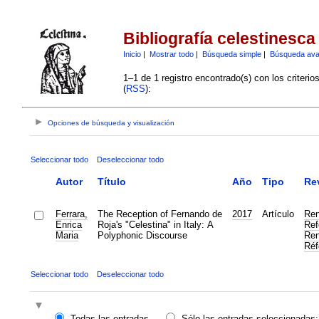
Bibliografía celestinesca
Inicio
|
Mostrar todo
|
Búsqueda simple
|
Búsqueda av
1–1 de 1 registro encontrado(s) con los criteri
(
RSS
):
Opciones de búsqueda y visualización
Seleccionar todo
Deseleccionar todo
Autor
Título
Año
Tipo
Re
Ferrara,
The Reception of Fernando de
2017
Artículo
Ren
Enrica
Roja's "Celestina" in Italy: A
Ref
Maria
Polyphonic Discourse
Ren
Réf
Seleccionar todo
Deseleccionar todo
Todas las entradas
Sólo las entradas seleccionadas: