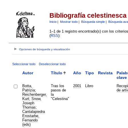
Bibliografía celestinesca
Inicio
|
Mostrar todo
|
Búsqueda simple
|
Búsqueda av
1–1 de 1 registro encontrado(s) con los criteri
(
RSS
):
Opciones de búsqueda y visualización
Seleccionar todo
Deseleccionar todo
Autor
Título
Año
Tipo
Revista
Palab
clave
Botta,
Tras los
2001
Libro
Recopi
Patrizia
;
pasos de
de artí
Reichenberger,
la
Kurt
;
Snow,
"Celestina"
Joseph
Thomas
;
Cantalapiedra
Erostarbe,
Fernando
(eds)