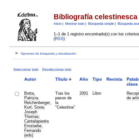
Bibliografía celestinesca
Inicio
|
Mostrar todo
|
Búsqueda simple
|
Búsqueda av
1–1 de 1 registro encontrado(s) con los criteri
(
RSS
):
Opciones de búsqueda y visualización
Seleccionar todo
Deseleccionar todo
Autor
Título
Año
Tipo
Revista
Palab
clave
Botta,
Tras los
2001
Libro
Recopi
Patrizia
;
pasos de
de artí
Reichenberger,
la
Kurt
;
Snow,
"Celestina"
Joseph
Thomas
;
Cantalapiedra
Erostarbe,
Fernando
(eds)