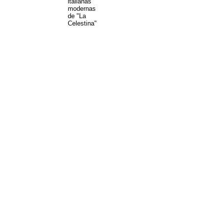
italianas
modernas
de "La
Celestina"