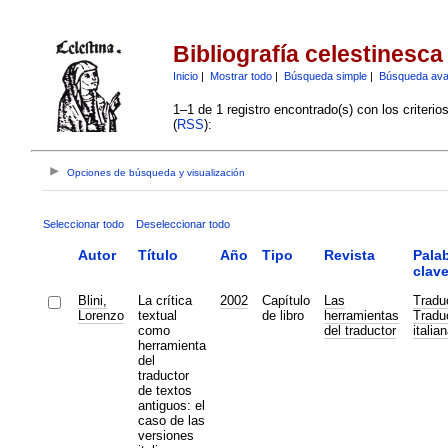
Bibliografía celestinesca
Inicio
|
Mostrar todo
|
Búsqueda simple
|
Búsqueda av
1–1 de 1 registro encontrado(s) con los criteri
(
RSS
):
Opciones de búsqueda y visualización
Seleccionar todo
Deseleccionar todo
Autor
Título
Año
Tipo
Revista
Pala
clav
Blini,
La crítica
2002
Capítulo
Las
Tradu
Lorenzo
textual
de libro
herramientas
Tradu
como
del traductor
italia
herramienta
del
traductor
de textos
antiguos: el
caso de las
versiones