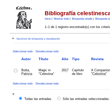
Bibliografía celestinesc
Inicio
|
Mostrar todo
|
Búsqueda simple
|
Búsqueda a
1–1 de 1 registro encontrado(s) con los criter
Opciones de búsqueda y visualización
Seleccionar todo
Deseleccionar todo
Autor
Título
Año
Tipo
Revista
Botta,
Magic in
2017
Capítulo
A Companion
Patrizia
"Celestina"
de libro
"Celestina"
Seleccionar todo
Deseleccionar todo
Todas las entradas
Sólo las entradas seleccionadas: