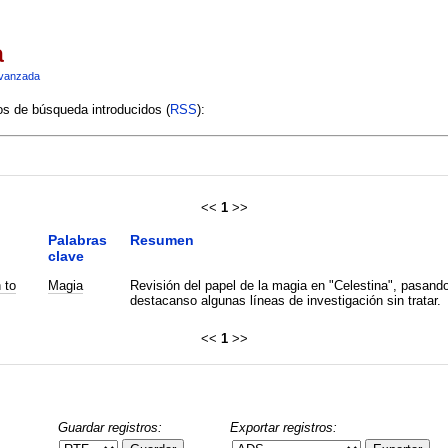
a
vanzada
ios de búsqueda introducidos (
RSS
):
<<
1
>>
Palabras
Resumen
clave
 to
Magia
Revisión del papel de la magia en "Celestina", pasando 
destacanso algunas líneas de investigación sin tratar.
<<
1
>>
Guardar registros:
Exportar registros: