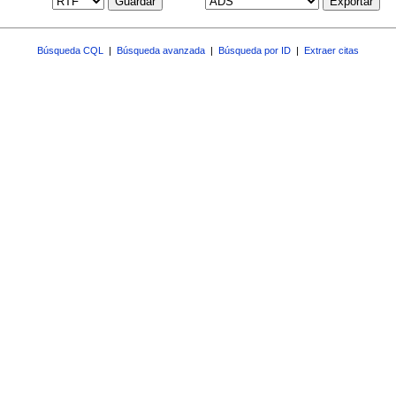
Guardar
Exportar
Búsqueda CQL
|
Búsqueda avanzada
|
Búsqueda por ID
|
Extraer citas