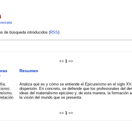
a
vanzada
ios de búsqueda introducidos (
RSS
):
<<
1
>>
bras
Resumen
e
fía
;
Analiza qué es y cómo se entiende el Epicureísmo en el siglo XV,
cismo
;
dispersión. En concreto, se defiende que los profesionales del de
reísmo
;
ideas del materialismo epicúreo y, de esta manera, la formación a
retación
la visión del mundo que se presenta.
<<
1
>>