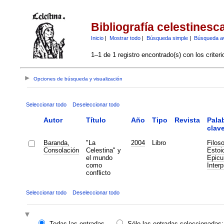
Bibliografía celestinesc
Inicio
|
Mostrar todo
|
Búsqueda simple
|
Búsqueda a
1–1 de 1 registro encontrado(s) con los criter
Opciones de búsqueda y visualización
Seleccionar todo
Deseleccionar todo
Autor
Título
Año
Tipo
Revista
Pala
clav
Baranda,
"La
2004
Libro
Filoso
Consolación
Celestina" y
Estoi
el mundo
Epicu
como
Interp
conflicto
Seleccionar todo
Deseleccionar todo
Todas las entradas
Sólo las entradas seleccionadas: