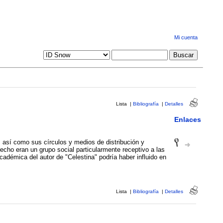
Mi cuenta
Lista
|
Bibliografía
|
Detalles
Enlaces
 así como sus círculos y medios de distribución y
recho eran un grupo social particularmente receptivo a las
cadémica del autor de "Celestina" podría haber influido en
Lista
|
Bibliografía
|
Detalles