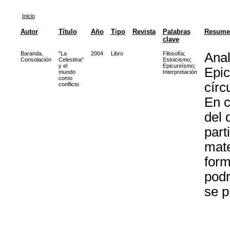
Inicio
Autor
Título
Año
Tipo
Revista
Palabras
Resume
clave
Baranda,
"La
2004
Libro
Filosofía
;
Anal
Consolación
Celestina"
Estoicismo
;
y el
Epicureísmo
;
Epic
mundo
Interpretación
como
círc
conflicto
En c
del 
part
mate
form
podr
se p