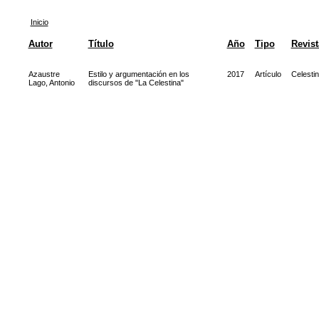
Inicio
Autor
Título
Año
Tipo
Revist
Azaustre
Estilo y argumentación en los
2017
Artículo
Celesti
Lago, Antonio
discursos de "La Celestina"