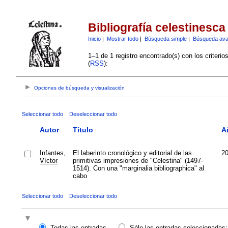
Bibliografía celestinesca
Inicio
|
Mostrar todo
|
Búsqueda simple
|
Búsqueda av
1–1 de 1 registro encontrado(s) con los criteri
(
RSS
):
Opciones de búsqueda y visualización
Seleccionar todo
Deseleccionar todo
Autor
Título
A
Infantes,
El laberinto cronológico y editorial de las
2
Víctor
primitivas impresiones de "Celestina" (1497-
1514). Con una "marginalia bibliographica" al
cabo
Seleccionar todo
Deseleccionar todo
Todas las entradas
Sólo las entradas seleccionadas: