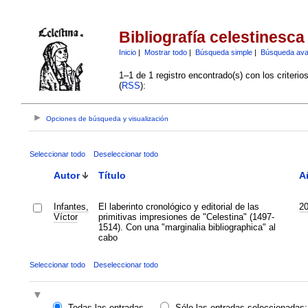
Bibliografía celestinesca
Inicio
|
Mostrar todo
|
Búsqueda simple
|
Búsqueda av
1–1 de 1 registro encontrado(s) con los criteri
(
RSS
):
Opciones de búsqueda y visualización
Seleccionar todo
Deseleccionar todo
Autor
Título
A
Infantes,
El laberinto cronológico y editorial de las
2
Víctor
primitivas impresiones de "Celestina" (1497-
1514). Con una "marginalia bibliographica" al
cabo
Seleccionar todo
Deseleccionar todo
Todas las entradas
Sólo las entradas seleccionadas: