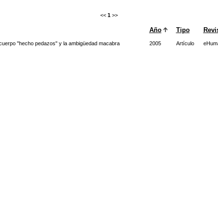
<<
1
>>
Año
Tipo
Revi
 el cuerpo "hecho pedazos" y la ambigüedad macabra
2005
Artículo
eHuma