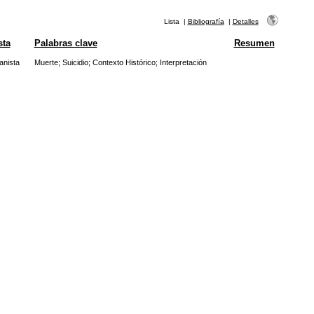
Lista
|
Bibliografía
|
Detalles
sta
Palabras clave
Resumen
nista
Muerte
;
Suicidio
;
Contexto Histórico
;
Interpretación