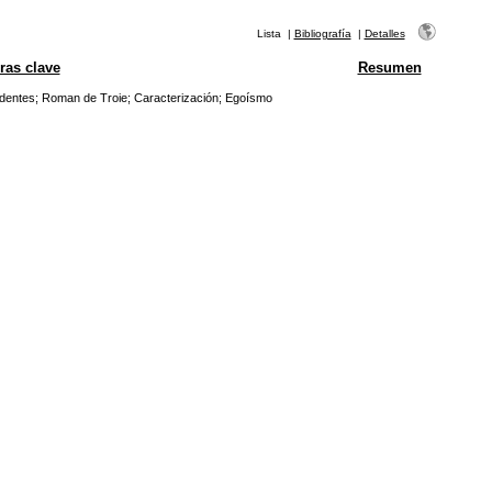
Lista
|
Bibliografía
|
Detalles
ras clave
Resumen
dentes
;
Roman de Troie
;
Caracterización
;
Egoísmo